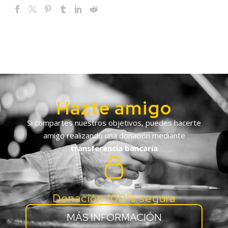
Hazte amigo
Si compartes nuestros objetivos, puedes hacerte
amigo realizando una donación mediante
transferencia bancaria
Donación 100% segura
MÁS INFORMACIÓN