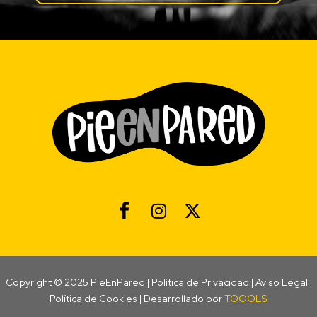
Copyright © 2025 PieEnPared |
Política de Privacidad
|
Aviso Legal
|
Política de Cookies
| Desarrollado por
TOOOLS