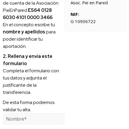
Asoc. Pie en Pared
de cuenta de la Asociación
PieEnPared
ES64 0128
NIF:
6030 4101 0000 3466
.
G 10936722
En el concepto escribe tu
nombre y apellidos
para
poder identificar tu
aportación.
2. Rellena y envía este
formulario
Completa el formulario con
tus datos y adjunta el
justificante de la
transferencia.
De esta forma podremos
validar tu alta.