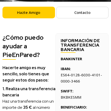
Hazte Amigo
Contacto
¿Cómo puedo
INFORMACIÓN DE
ayudar a
TRANSFERENCIA
BANCARIA
PieEnPared?
BANKINTER
Hacerte amigo es muy
IBAN:
sencillo, solo tienes que
ES64-0128-6030-4101-
seguir estos dos pasos:
0000-3466
1. Realiza una transferencia
SWIFT:
bancaria
BKBKESMM
Haz una transferencia con un
BENEFICIARIO:
importe de
35 €
al número