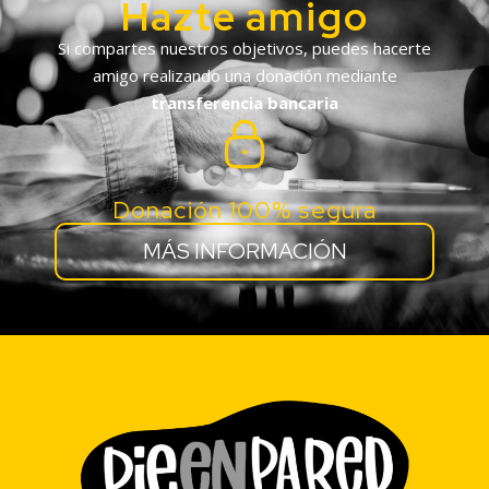
Hazte amigo
Si compartes nuestros objetivos, puedes hacerte
amigo realizando una donación mediante
transferencia bancaria
Donación 100% segura
MÁS INFORMACIÓN