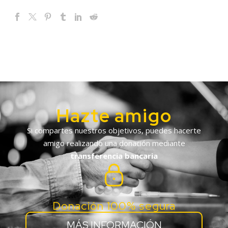
Hazte amigo
Si compartes nuestros objetivos, puedes hacerte
amigo realizando una donación mediante
transferencia bancaria
Donación 100% segura
MÁS INFORMACIÓN