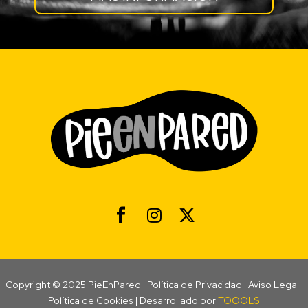
Copyright © 2025 PieEnPared |
Política de Privacidad
|
Aviso Legal
|
Política de Cookies
| Desarrollado por
TOOOLS