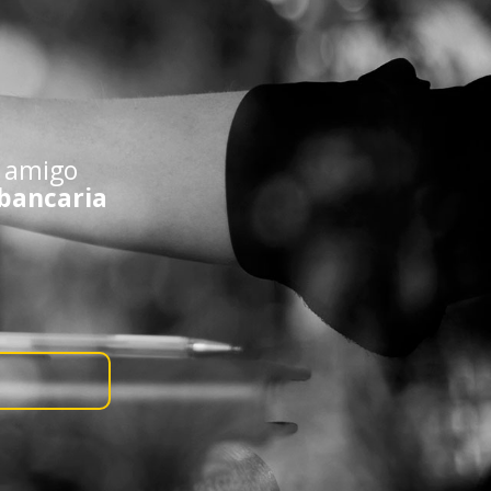
e amigo
 bancaria