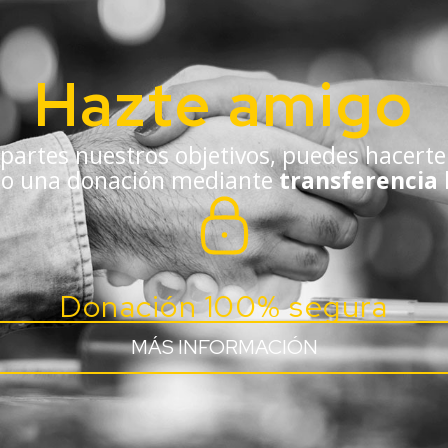
Hazte amigo
partes nuestros objetivos, puedes hacert
do una donación mediante
transferencia
Donación 100% segura
MÁS INFORMACIÓN