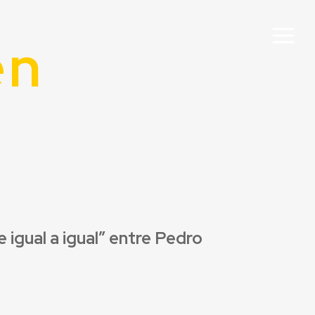
en
-
 igual a igual” entre Pedro