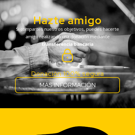
Hazte amigo
Si compartes nuestros objetivos, puedes hacerte
amigo realizando una donación mediante
transferencia bancaria
Donación 100% segura
MÁS INFORMACIÓN